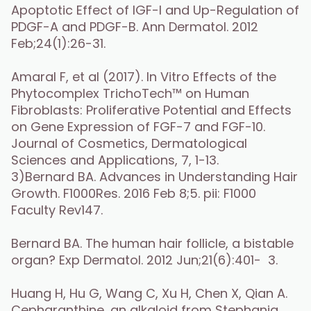
Apoptotic Effect of IGF-I and Up-Regulation of 
PDGF-A and PDGF-B. Ann Dermatol. 2012 
Feb;24(1):26-31.
Amaral F, et al (2017). In Vitro Effects of the 
Phytocomplex TrichoTech™ on Human 
Fibroblasts: Proliferative Potential and Effects 
on Gene Expression of FGF-7 and FGF-10. 
Journal of Cosmetics, Dermatological 
Sciences and Applications, 7, 1-13.
3)Bernard BA. Advances in Understanding Hair 
Growth. F1000Res. 2016 Feb 8;5. pii: F1000 
Faculty Rev147.
Bernard BA. The human hair follicle, a bistable 
organ? Exp Dermatol. 2012 Jun;21(6):401-  3.
Huang H, Hu G, Wang C, Xu H, Chen X, Qian A. 
Cepharanthine, an alkaloid from Stephania